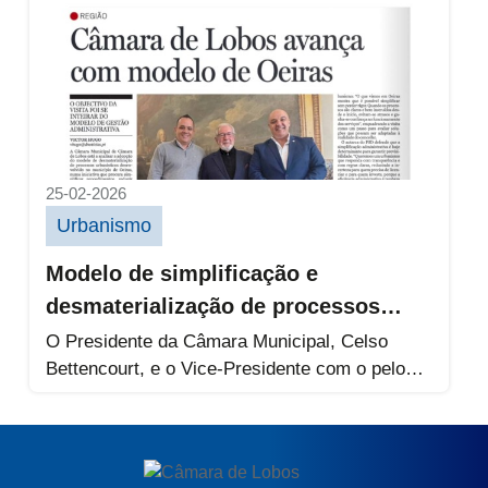
25-02-2026
Urbanismo
Modelo de simplificação e
desmaterialização de processos
urbanísticos
O Presidente da Câmara Municipal, Celso
Bettencourt, e o Vice-Presidente com o pelouro
do Urbanismo, Dany Freitas, estiveram em...