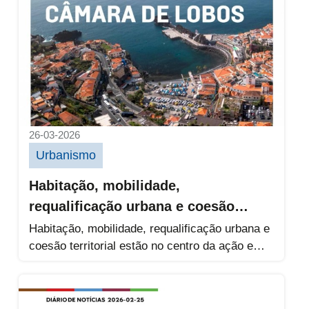
26-03-2026
Urbanismo
Habitação, mobilidade,
requalificação urbana e coesão
territorial estão no centro da ação
Habitação, mobilidade, requalificação urbana e
coesão territorial estão no centro da ação em
em Câmara de Lobos
Câmara de Lobos, num caminho exigente...
Modelo de simplificação e desmaterializaçã