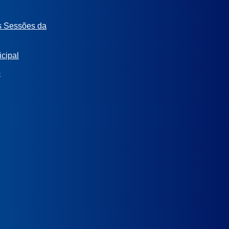
s Sessões da
cipal
o