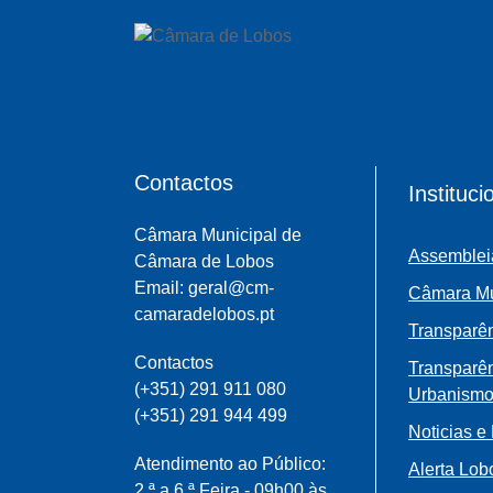
Contactos
Instituci
Câmara Municipal de
Assemblei
Câmara de Lobos
Email: geral@cm-
Câmara Mu
camaradelobos.pt
Transparên
Contactos
Transparê
(+351) 291 911 080
Urbanism
(+351) 291 944 499
Noticias e
Atendimento ao Público:
Alerta Lob
2.ª a 6.ª Feira - 09h00 às