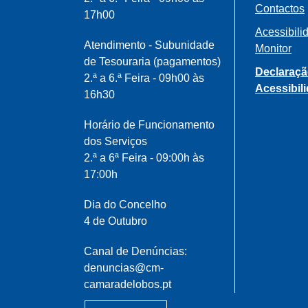
Contactos
17h00
Acessibili
Atendimento - Subunidade
Monitor
de Tesouraria (pagamentos)
Declaraçã
2.ª a 6.ª Feira - 09h00 às
Acessibil
16h30
Horário de Funcionamento
dos Serviços
2.ª a 6ª Feira - 09:00h às
17:00h
Dia do Concelho
4 de Outubro
Canal de Denúncias:
denuncias@cm-
camaradelobos.pt