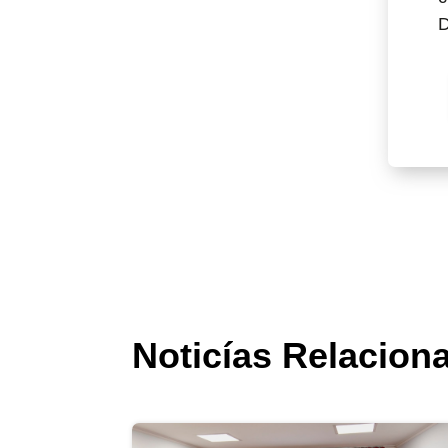
D
Noticías Relacion
Iniciativa “A ARM no seu concel