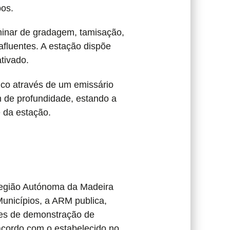
bos.
minar de gradagem, tamisação,
fluentes. A estação dispõe
tivado.
tico através de um emissário
 de profundidade, estando a
 da estação.
Região Autónoma da Madeira
unicípios, a ARM publica,
ises de demonstração de
cordo com o estabelecido no