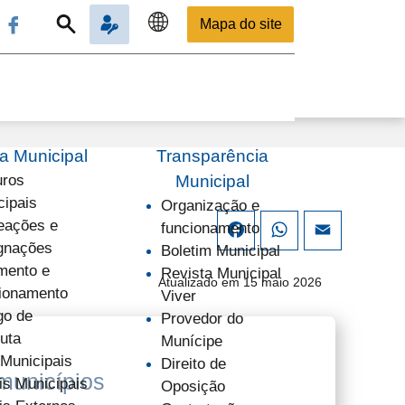
Mapa do site
 Municipal
Transparência
uros
Municipal
cipais
Organização e
ações e
funcionamento
Facebook
WhatsApp
Email
gnações
Boletim Municipal
mento e
Revista Municipal
Atualizado em 15 maio 2026
ionamento
Viver
go de
Provedor do
uta
Munícipe
 Municipais
Direito de
municípios
is Municipais
Oposição