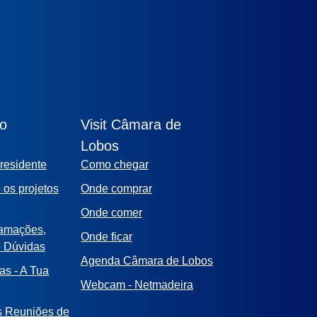
ão
Visit Câmara de
Lobos
residente
Como chegar
 os projetos
Onde comprar
Onde comer
lamações,
Onde ficar
e Dúvidas
Agenda Câmara de Lobos
as - A Tua
Webcam - Netmadeira
s Reuniões de