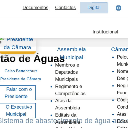
Documentos
Contactos
Digital
Institucional
s
Assembleia
Câmara
tão de Águas
Municipal
Pelo
Muni
Membros e
Celso Bettencourt
Nome
Deputados
Desi
Presidente da Câmara
Municipais
Regi
Regimento e
Falar com o
Func
Competências
Presidente
Códi
Atas da
O Executivo
Cond
Assembleia
Municipal
Atas
Editais da
Sistema de abastecimento de água aos 
Edita
Assembleia