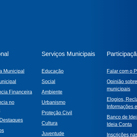
onal
Serviços Municipais
Participaç
a Municipal
Educação
Falar com o P
nicipal
Social
Opinião sobre
municipais
cia Financeira
Ambiente
Elogios, Rec
ncia no
Urbanismo
Informações 
o
Proteção Civil
Banco de Idei
 Destaques
Cultura
Ideia Conta
os
Juventude
Inscrições na