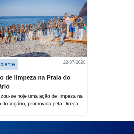
22-07-2026
biente
o de limpeza na Praia do
ário
izou-se hoje uma ação de limpeza na
a do Vigário, promovida pela Direção
onal do Ambiente e Mar, em...