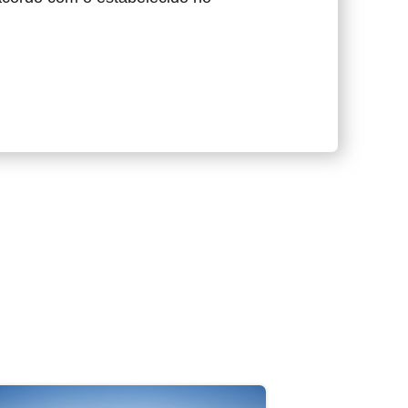
a o abandono ilegal de resíduos
 de limpeza na Praia do Vigário