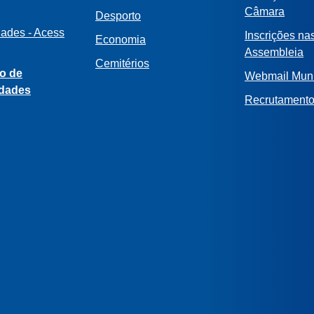
Câmara
Desporto
dades - Acess
Inscrições na
Economia
Assembleia
Cemitérios
o de
Webmail Muni
idades
Recrutament