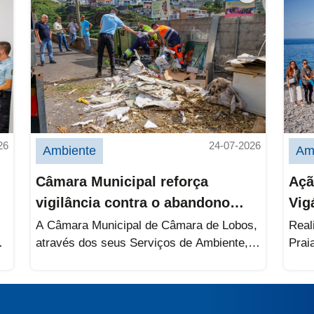
26
24-07-2026
Ambiente
Am
Câmara Municipal reforça
Açã
vigilância contra o abandono
Vig
ilegal de resíduos
A Câmara Municipal de Câmara de Lobos,
Real
u
através dos seus Serviços de Ambiente,
Prai
mantém-se atenta e vigilante
Regi
relativamente ao...