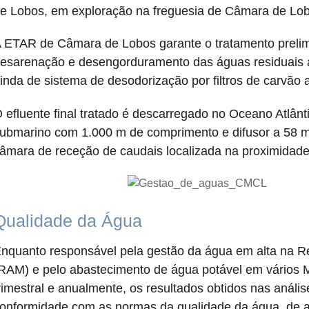
e Lobos, em exploração na freguesia de Câmara de Lo
 ETAR de Câmara de Lobos garante o tratamento preli
esarenação e desengorduramento das águas residuais a
inda de sistema de desodorização por filtros de carvão a
 efluente final tratado é descarregado no Oceano Atlân
ubmarino com 1.000 m de comprimento e difusor a 58 m
âmara de receção de caudais localizada na proximidade
Qualidade da Água
nquanto responsável pela gestão da água em alta na 
RAM) e pelo abastecimento de água potável em vários M
rimestral e anualmente, os resultados obtidos nas anál
onformidade com as normas da qualidade da água, de a