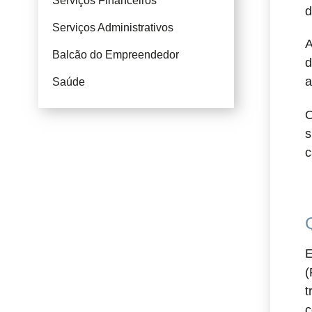
Serviços Financeiros
d
Serviços Administrativos
A
Balcão do Empreendedor
d
a
Saúde
O
s
c
E
(
t
c