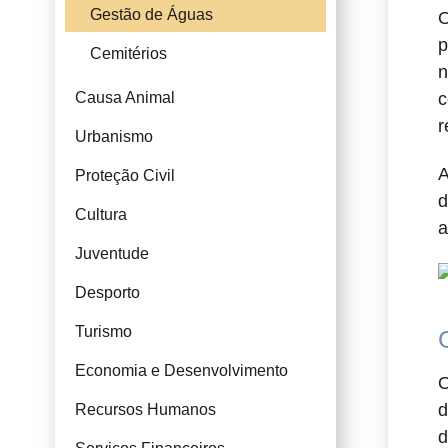
Gestão de Águas
O
p
Cemitérios
n
Causa Animal
c
r
Urbanismo
A
Proteção Civil
d
Cultura
a
Juventude
Desporto
Turismo
Economia e Desenvolvimento
O
d
Recursos Humanos
d