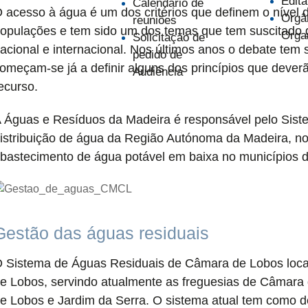
Edita
Calendário de
 acesso à água é um dos critérios que definem o nível 
Orgâ
reuniões
opulações e tem sido um dos temas que tem suscitado g
Orga
Solicitação de
acional e internacional. Nos últimos anos o debate tem 
pedido de
omeçam-se já a definir alguns dos princípios que deverã
Audiência
ecurso.
 Águas e Resíduos da Madeira é responsável pelo Sist
istribuição de água da Região Autónoma da Madeira, 
bastecimento de água potável em baixa no municípios 
Gestão das águas residuais
 Sistema de Águas Residuais de Câmara de Lobos loca
e Lobos, servindo atualmente as freguesias de Câmara
e Lobos e Jardim da Serra. O sistema atual tem como d