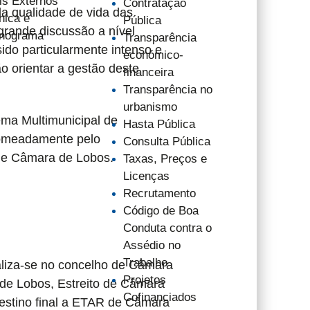
is Externos
Contratação
da qualidade de vida das
nica e
Pública
rande discussão a nível
nograma
Transparência
sido particularmente intenso e
económico-
o orientar a gestão deste
financeira
Transparência no
urbanismo
ema Multimunicipal de
Hasta Pública
nomeadamente pelo
Consulta Pública
de Câmara de Lobos.
Taxas, Preços e
Licenças
Recrutamento
Código de Boa
Conduta contra o
Assédio no
Trabalho
liza-se no concelho de Câmara
Projetos
 de Lobos, Estreito de Câmara
Cofinanciados
estino final a ETAR de Câmara