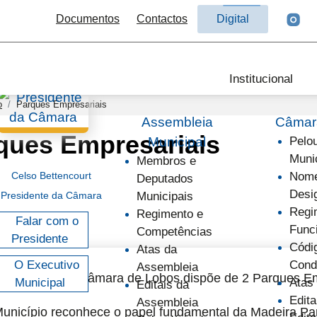
Documentos
Contactos
Digital
Institucional
o
Parques Empresariais
Assembleia
Câmara
ques Empresariais
Municipal
Pelo
Muni
Membros e
Celso Bettencourt
Nome
Deputados
Desi
Presidente da Câmara
Municipais
Regi
Regimento e
Falar com o
Func
Competências
Presidente
Códi
Atas da
O Executivo
Cond
Assembleia
 concelho de Câmara de Lobos dispõe de 2 Parques Em
Municipal
Atas
Editais da
Edita
Assembleia
unicípio reconhece o papel fundamental da Madeira Pa