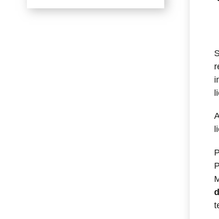
S
r
i
l
A
l
P
P
M
d
t