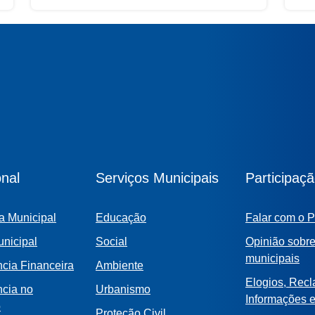
um investimento de cerca de...
conc
a...
onal
Serviços Municipais
Participaç
a Municipal
Educação
Falar com o P
nicipal
Social
Opinião sobre
municipais
cia Financeira
Ambiente
Elogios, Rec
ncia no
Urbanismo
Informações 
o
Proteção Civil