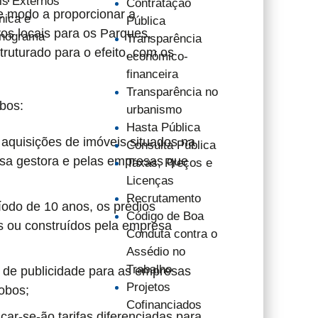
is Externos
Contratação
e modo a proporcionar a
nica e
Pública
ros locais para os Parques,
nograma
Transparência
ruturado para o efeito, com os
económico-
financeira
Transparência no
bos:
urbanismo
Hasta Pública
 aquisições de imóveis situados na
Consulta Pública
esa gestora e pelas empresas que
Taxas, Preços e
Licenças
Recrutamento
ríodo de 10 anos, os prédios
Código de Boa
os ou construídos pela empresa
Conduta contra o
Assédio no
Trabalho
a de publicidade para as empresas
Projetos
obos;
Cofinanciados
car-se-ão tarifas diferenciadas para