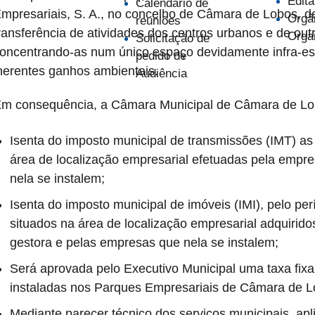
Edita
Calendário de
mpresariais, S. A., no concelho de Câmara de Lobos, d
Orgâ
reuniões
ransferência de atividades dos centros urbanos e de out
Orga
Solicitação de
oncentrando-as num único espaço devidamente infra-est
pedido de
nerentes ganhos ambientais.
Audiência
m consequência, a Câmara Municipal de Câmara de Lo
Isenta do imposto municipal de transmissões (IMT) as
área de localização empresarial efetuadas pela empr
nela se instalem;
Isenta do imposto municipal de imóveis (IMI), pelo pe
situados na área de localização empresarial adquirid
gestora e pelas empresas que nela se instalem;
Será aprovada pelo Executivo Municipal uma taxa fix
instaladas nos Parques Empresariais de Câmara de L
Mediante parecer técnico dos serviços municipais, apli