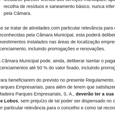
recolha de resíduos e saneamento básico, nunca infe
pela Câmara.
e se tratar de atividades com particular relevância para
econhecidas pela Câmara Municipal, esta poderá deliber
nvestimentos instalados nas áreas de localização empres
icenciamento, incluindo prorrogações e renovações.
 Câmara Municipal pode, ainda, deliberar isentar o pag
icenciamentos até 50 % do valor fixado, incluindo prorr
ara beneficiarem do previsto no presente Regulamento,
arques Empresariais, para além de terem que satisfazer 
adeira Parques Empresariais, S. A.,
deverão ter a su
e Lobos
, sem prejuízo de tal poder ser dispensado no 
er particular relevância para o concelho e como tal rec