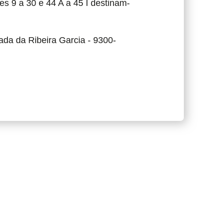
es 9 a 30 e 44 A a 45 I destinam-
da da Ribeira Garcia - 9300-