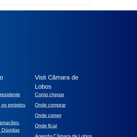
elho de Câmara de Lobos, reforçando
ão
Visit Câmara de
Lobos
residente
Como chegar
 os projetos
Onde comprar
Onde comer
lamações,
Onde ficar
e Dúvidas
Agenda Câmara de Lobos