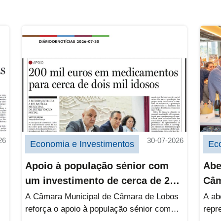
ciamento urbanístico do projeto do teleférico
Apoio à população sénior com um investi
Aber
26
30-07-2026
Economia e Investimentos
Ec
Apoio à população sénior com
Abe
um investimento de cerca de 200
Câm
mil euros para comparticipação
A Câmara Municipal de Câmara de Lobos
A ab
reforça o apoio à população sénior com
repr
de medicamentos