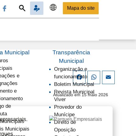
Mapa do site
 Municipal
Transparência
uros
Municipal
cipais
Organização e
ações e
funcionamento
Facebook
WhatsApp
Email
gnações
Boletim Municipal
mento e
Revista Municipal
Atualizado em 15 maio 2026
ionamento
Viver
go de
Provedor do
uta
Munícipe
presariais.
 Municipais
Direito de
is Municipais
Oposição
rques