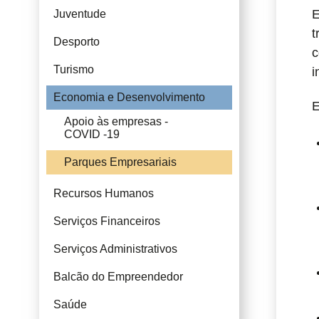
E
Juventude
t
Desporto
c
Turismo
i
Economia e Desenvolvimento
E
Apoio às empresas -
COVID -19
Parques Empresariais
Recursos Humanos
Serviços Financeiros
Serviços Administrativos
Balcão do Empreendedor
Saúde