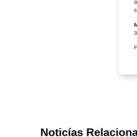
a
s
M
3
F
Noticías Relacion