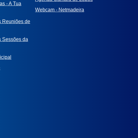
as - A Tua
Webcam - Netmadeira
s Reuniões de
s Sessões da
cipal
o