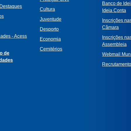
Banco de Idei
 Destaques
Cultura
Ideia Conta
os
Juventude
Inscrições na
Câmara
Desporto
dades - Acess
Inscrições na
Economia
Assembleia
Cemitérios
o de
Webmail Muni
idades
Recrutament