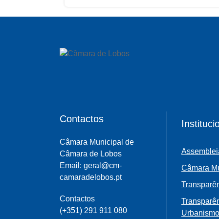
teleférico, garantindo que o
desenvolvimento desta infraestrutura
decorra com...
Contactos
Instituci
Câmara Municipal de
Assemblei
Câmara de Lobos
Email: geral@cm-
Câmara Mu
camaradelobos.pt
Transparên
Contactos
Transparê
(+351) 291 911 080
Urbanism